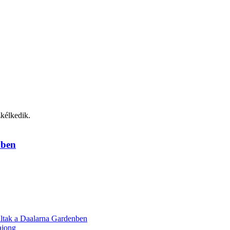
nben
láltak a Daalarna Gardenben
ajong