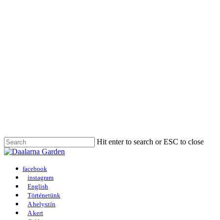
Skip
to
main
content
Hit enter to search or ESC to close
Close
Search
Menu
facebook
instagram
English
Történetünk
A helyszín
A kert