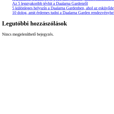
Az 5 leggyakoribb tévhit a Daalarna Gardenről
5 különleges helyszín a Daalarna Gardenben, ahol az esküvődet
10 dolog, amit érdemes tudni a Daalarna Garden rendezvényhel
Legutóbbi hozzászólások
Nincs megjeleníthető bejegyzés.