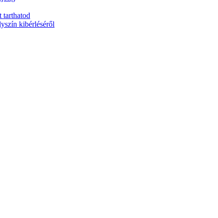
 tarthatod
yszín kibérléséről