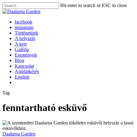
Skip
Hit enter to search or ESC to close
to
Close
Close
main
Search
Menu
content
Menu
facebook
instagram
Történetünk
A helyszín
A kert
Galéria
Események
Blog
Kapcsolat
Ajánlatkérés
English
Tag
fenntartható esküvő
Daalarna Garden