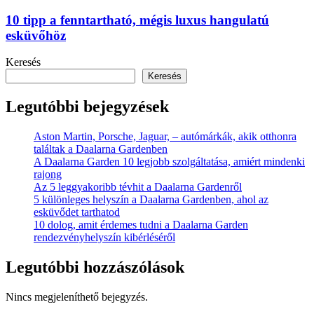
10 tipp a fenntartható, mégis luxus hangulatú
esküvőhöz
Keresés
Keresés
Legutóbbi bejegyzések
Aston Martin, Porsche, Jaguar, – autómárkák, akik otthonra
találtak a Daalarna Gardenben
A Daalarna Garden 10 legjobb szolgáltatása, amiért mindenki
rajong
Az 5 leggyakoribb tévhit a Daalarna Gardenről
5 különleges helyszín a Daalarna Gardenben, ahol az
esküvődet tarthatod
10 dolog, amit érdemes tudni a Daalarna Garden
rendezvényhelyszín kibérléséről
Legutóbbi hozzászólások
Nincs megjeleníthető bejegyzés.